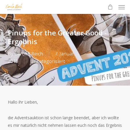
Men
Skip
to
main
content
Pinups for the Greater Good -
Ergebnis
By
Carolin Reich
7. Januar
2019
Unkategorisiert
Hallo ihr Lieben,
die Adventsauktion ist schon lange beendet, aber ich wollte
es mir natürlich nicht nehmen lassen euch noch das Ergebnis